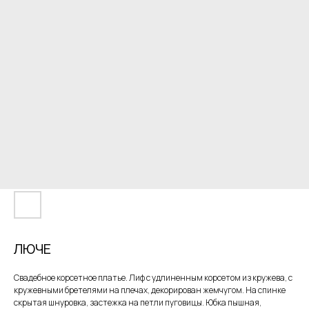
ЛЮЧЕ
Свадебное корсетное платье. Лиф с удлиненным корсетом из кружева, с
кружевными бретелями на плечах, декорирован жемчугом. На спинке
скрытая шнуровка, застежка на петли пуговицы. Юбка пышная,