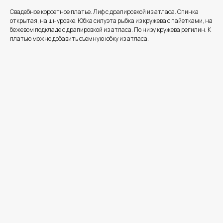
Свадебное корсетное платье. Лиф с драпировкой из атласа. Спинка
открытая, на шнуровке. Юбка силуэта рыбка из кружева с пайетками, на
бежевом подкладе с драпировкой из атласа. По низу кружева регилин. К
платью можно добавить съемную юбку из атласа.