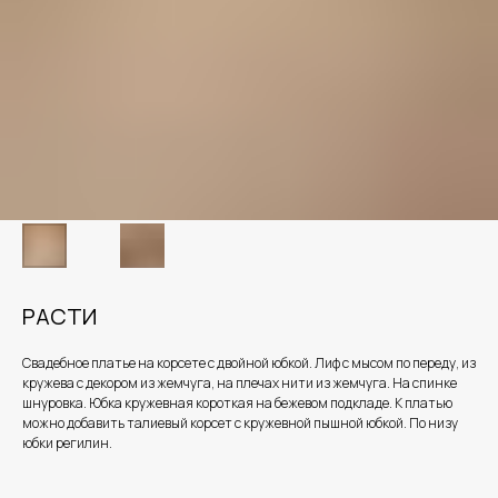
РАСТИ
Свадебное платье на корсете с двойной юбкой. Лиф с мысом по переду, из
кружева с декором из жемчуга, на плечах нити из жемчуга. На спинке
шнуровка. Юбка кружевная короткая на бежевом подкладе. К платью
можно добавить талиевый корсет с кружевной пышной юбкой. По низу
юбки регилин.