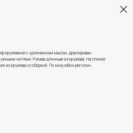
Лиф кружевной с удлиненным мысом, драпирован
ужными нитями. Рукава длинные из кружева. На спинке
я из кружева со сборкой. По низу юбки регилин.