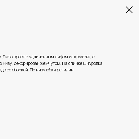
. Лиф корсет с удлиненным лифом из кружева, с
о низу, декорирован жемчугом. На спинке шнуровка.
до со сборкой. По низу юбки регилин.