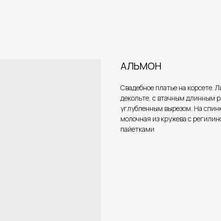
АЛЬМОН
Свадебное платье на корсете. Л
декольте, с втачным длинным р
углубленным вырезом. На спинк
молочная из кружева с регилин
пайетками