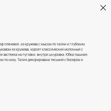
иф плечевой, из кружева с мысом по талии и глубоким
укавом из кружева, корсет классический молочный с
е застежка на пуговки, внутри шнуровка. Юбка пышная,
ом по низу. Талия декорирована тесьмой с бисером и