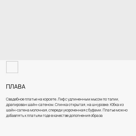
ПЛАВА
Свадебное платье на корсете. Лиф с удлиненным мысом по талии,
драпирован шайн-сатеном. Спинка открытая, на шнуровке. Юбка из
шайн-сатена молочная, спереди укороченная с буфами. Платье можно
добавлять к платьям годе в качестве дополнения образа