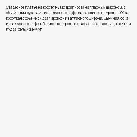
Свадебное платье на корсете. Лиф драпирован атласным шифоном, с
объемными рукавами из атласного шифона. На спинке шнуровка. Юбка
короткая с объемной драпировкой из атласного шифона. Съемная юбка
из атласного шифон. Возможно в трех цветах слоновая кость, цветочная
пудра, белый жемчуг