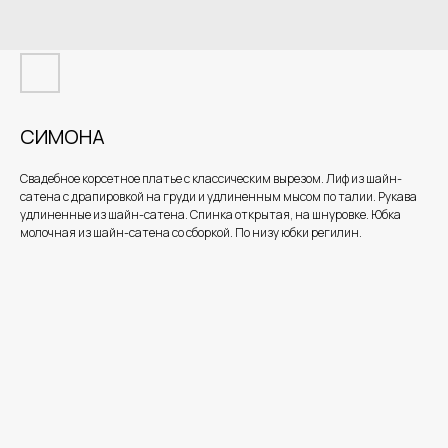
СИМОНА
Свадебное корсетное платье с классическим вырезом. Лиф из шайн-
сатена с драпировкой на груди и удлиненным мысом по талии. Рукава
удлиненные из шайн-сатена. Спинка открытая, на шнуровке. Юбка
молочная из шайн-сатена со сборкой. По низу юбки регилин.