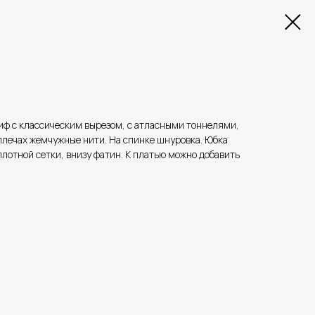
Лиф с классическим вырезом, с атласными тоннелями,
плечах жемчужные нити. На спинке шнуровка. Юбка
плотной сетки, внизу фатин. К платью можно добавить