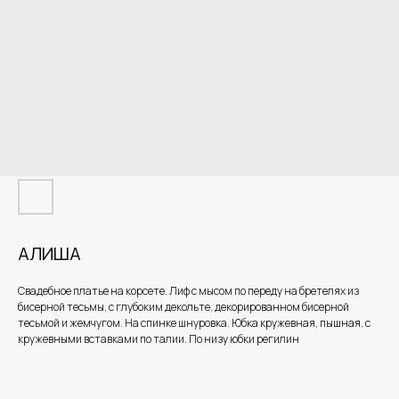
АЛИША
Свадебное платье на корсете. Лиф с мысом по переду на бретелях из
бисерной тесьмы, с глубоким декольте, декорированном бисерной
тесьмой и жемчугом. На спинке шнуровка. Юбка кружевная, пышная, с
кружевными вставками по талии. По низу юбки регилин