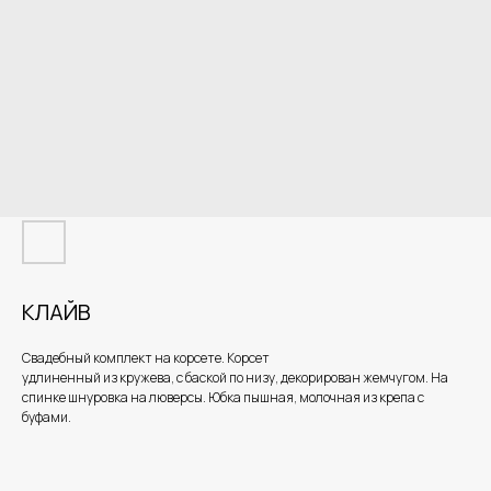
КЛАЙВ
Свадебный комплект на корсете. Корсет
удлиненный из кружева, с баской по низу, декорирован жемчугом. На
спинке шнуровка на люверсы. Юбка пышная, молочная из крепа с
буфами.