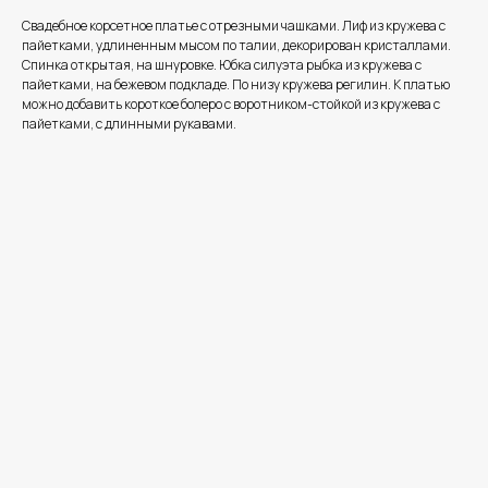
Свадебное корсетное платье с отрезными чашками. Лиф из кружева с
пайетками, удлиненным мысом по талии, декорирован кристаллами.
Спинка открытая, на шнуровке. Юбка силуэта рыбка из кружева с
пайетками, на бежевом подкладе. По низу кружева регилин. К платью
можно добавить короткое болеро с воротником-стойкой из кружева с
пайетками, с длинными рукавами.