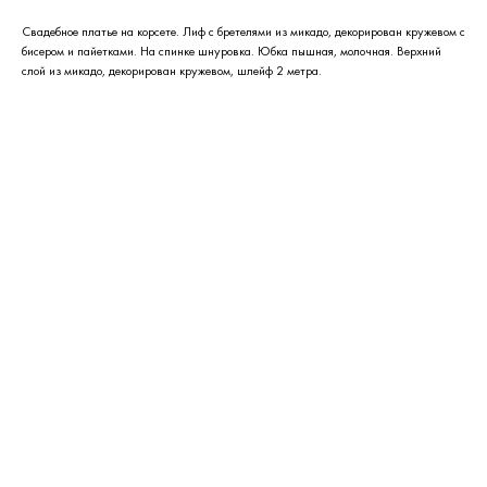
Свадебное платье на корсете. Лиф с бретелями из микадо, декорирован кружевом с
бисером и пайетками. На спинке шнуровка. Юбка пышная, молочная. Верхний
слой из микадо, декорирован кружевом, шлейф 2 метра.