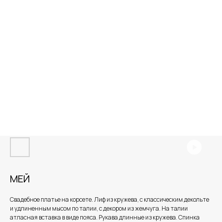
МЕЙ
Свадебное платье на корсете. Лиф из кружева, с классическим декольте
и удлиненным мысом по талии, с декором из жемчуга. На талии
атласная вставка в виде пояса. Рукава длинные из кружева. Спинка