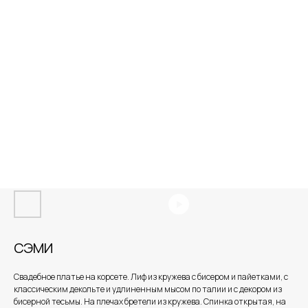
СЭМИ
Свадебное платье на корсете. Лиф из кружева с бисером и пайетками, с
классическим декольте и удлиненным мысом по талии и с декором из
бисерной тесьмы. На плечах бретели из кружева. Спинка открытая, на