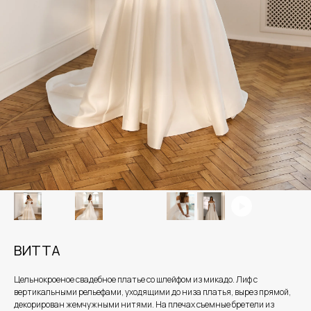
ВИТТА
Цельнокроеное свадебное платье со шлейфом из микадо. Лиф с
вертикальными рельефами, уходящими до низа платья, вырез прямой,
декорирован жемчужными нитями. На плечах съемные бретели из